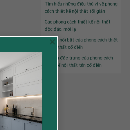
Tìm hiểu những điều thú vị về phong
cách thiết kế nội thất tối giản
Các phong cách thiết kế nội thất
độc đáo, mới lạ
×
6 điểm nổi bật của phong cách thiết
kế nội thất cổ điển
5 Điểm đặc trưng của phong cách
thiết kế nội thất tân cổ điển
u phòng
 gỗ Óc Chó,