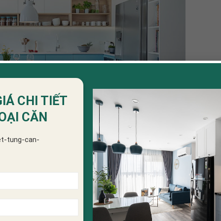
IÁ CHI TIẾT
OẠI CĂN
et-tung-can-
ãng trong mẫu thiết kế phòng bếp mở
ơn giản với gỗ tự nhiên
ẫn phải đảm bảo sự sang trọng và ấm cúng thì đừng bỏ qua mẫ
sử dụng phổ biến cho mẫu thiết kế này có thể kể đến như gỗ Lim,