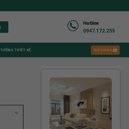
Hotline
0947.172.255
 TƯỞNG THIẾT KẾ
GIỎ HÀNG