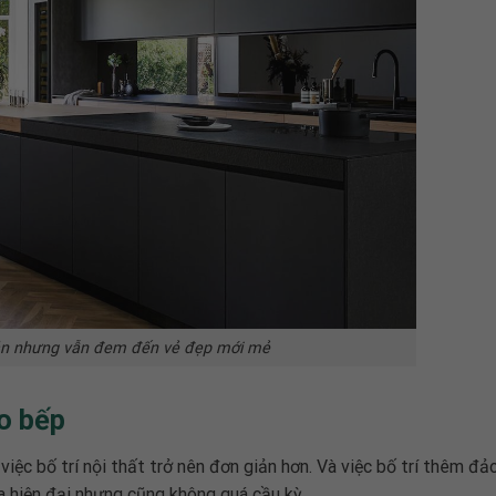
ản nhưng vẫn đem đến vẻ đẹp mới mẻ
o bếp
việc bố trí nội thất trở nên đơn giản hơn. Và việc bố trí thêm đ
a hiện đại nhưng cũng không quá cầu kỳ.