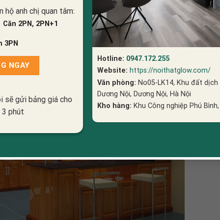
 kế thông minh khiến cho căn bếp của bạn thêm phần ấm cúng và t
n hộ anh chị quan tâm:
Căn 2PN, 2PN+1
n 3PN
Hotline:
0947.172.255
Website:
https://noithatglow.com/
Văn phòng:
No05-LK14, Khu đất dịch
Dương Nội, Dương Nội, Hà Nội
i sẽ gửi bảng giá cho
Kho hàng:
Khu Công nghiệp Phú Bình,
- 3 phút