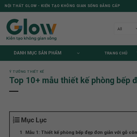
Skip
NỘI THẤT GLOW - KIẾN TẠO KHÔNG GIAN SỐNG ĐẲNG CẤP
to
content
DANH MỤC SẢN PHẨM
TRANG CHỦ
Ý TƯỞNG THIẾT KẾ
Top 10+ mẫu thiết kế phòng bếp đẹ
Mục Lục
Mẫu 1: Thiết kế phòng bếp đẹp đơn giản với gỗ cô