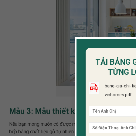
TẢI BẢNG G
TỪNG L
bang-gia-chi-ti
Không gian thoáng đ
vinhomes.pdf
Mẫu 3: Mẫu thiết kế phòng bếp đẹp đ
Nếu bạn mong muốn có được một thiết kế đơn giản nhưng v
bếp bằng chất liệu gỗ tự nhiên này. Một số chất liệu được 