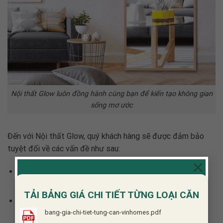
Nội thất Glow luôn đồng hành cùng bạn để kiến tạo không gian
sống mơ ước
Đến với Nội thất Glow, quý khách hàng sẽ được đảm bảo
tuyệt đối về các vấn đề như sau:
×
Được cung cấp một bản
thiết kế nội thất phòng khách
nhỏ
hoàn chỉnh, chuyên nghiệp
TẢI BẢNG GIÁ CHI TIẾT TỪNG LOẠI CĂN
Được phục vụ bởi đội ngũ kiến trúc sư dày dặn kinh
nghiệm, sáng tạo, năng động, nhiệt tình
bang-gia-chi-tiet-tung-can-vinhomes.pdf