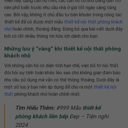
Hiện nay, dạng căn hộ mini, các căn hộ cỡ nhỏ đang dần trở
nên phổ biến trước nhu cầu nhà ở giá tốt ngày càng tăng
cao. Bởi vậy, không ít chủ đầu tư băn khoăn trong công tác
thiết kế để có được một mẫu
thiết kế nội thất phòng khách
nhỏ
hoàn chỉnh, thoáng đãng. Đừng bỏ qua bài viết dưới đây
bởi có rất nhiều thông tin hữu ích dành cho bạn.
Những lưu ý “vàng” khi thiết kế nội thất phòng
khách nhỏ
Với những căn hộ có diện tích hạn chế, việc bố trí nội thất
đòi hỏi sự tính toán khéo léo sao cho không gian đảm bảo
nhu cầu sử dụng mà vẫn có thể thông thoáng. Dưới đây là
một số lưu ý bạn nên áp dụng để cho ra một
thiết kế nội
thất
phòng khách nhỏ
hoàn chỉnh nhất.
Tìm Hiểu Thêm:
#999 Mẫu
thiết kế
phòng khách liền bếp
Đẹp – Tiện nghi
2024