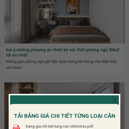
Gợi ý những phương án thiết kế nội thất phòng ngủ 20m2
tối ưu nhất
Không gian phòng ngủ giữ tầm quan trọng lớn trong việc đảm bảo
sức khỏe
×
TẢI BẢNG GIÁ CHI TIẾT TỪNG LOẠI CĂN
bang-gia-chi-tiet-tung-can-vinhomes.pdf