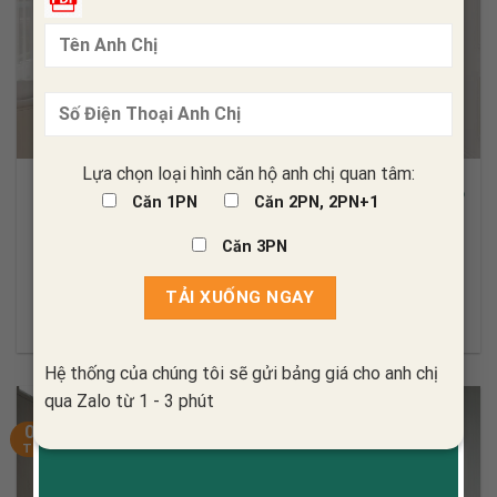
Lựa chọn loại hình căn hộ anh chị quan tâm:
Ý TƯỞNG THIẾT KẾ
Kinh nghiệm khi sử dụng dịch vụ thiết kế nội thất căn hộ
Căn 1PN
Căn 2PN, 2PN+1
chung cư dành cho bạn
Căn 3PN
Trong những năm gần đây, các
dịch vụ thiết kế nội thất
căn hộ
chung
XEM THÊM
Hệ thống của chúng tôi sẽ gửi bảng giá cho anh chị
qua Zalo từ 1 - 3 phút
06
Th6