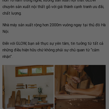
hơn 10 năm trong nghề, xưởng sản xuất nội thất GLOW
chuyên sản xuất nội thất gỗ với giá thành cạnh tranh ưu đãi,
chất lượng.
Nhà máy sản xuất rộng hơn 2000m vuông ngay tại thủ đô Hà
Nội.
В этом разделе казино
пин-ап украина
вас ждут
Đến với GLOW, bạn sẽ thực sự yên tâm, tin tưởng từ tất cả
эксклюзивные игровые предложения такие как PinUp
những điều hiện hữu chứ không phải sự chủ quan từ “cảm
Million, Lucky Lady Pin-Up, Majestic King, Pinup Dolls и
nhận”.
другие занимательные игры в стиле пинап.