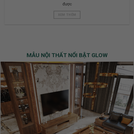
được
XEM THÊM
MẪU NỘI THẤT NỔI BẬT GLOW