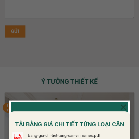
Ý TƯỞNG THIẾT KẾ
×
06
Th6
TẢI BẢNG GIÁ CHI TIẾT TỪNG LOẠI CĂN
bang-gia-chi-tiet-tung-can-vinhomes.pdf