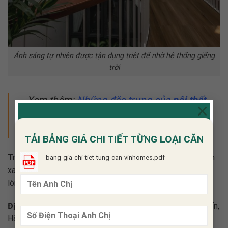
Ánh sáng tự nhiên được tận dụng triệt để nhờ hệ thống giếng
trời
Xem thêm:
Những đặc trưng của
nội thất
×
nhà phố tân cổ điển
để cho ra một thiết
kế hoàn chỉnh
TẢI BẢNG GIÁ CHI TIẾT TỪNG LOẠI CĂN
Trên đây là mẫu
thiết kế nội thất nhà phố 5×20
không gian
bang-gia-chi-tiet-tung-can-vinhomes.pdf
xanh ấn tượng. Quý khách có nhu cầu sử dụng dịch vụ vui
lòng liên hệ
Nội thất Glow
theo địa chỉ:
Địa chỉ:
Khu C C39-31, Khu đô thị Geleximco, Lê Trọng Tấn,
Hà Đông, Hà Nội.