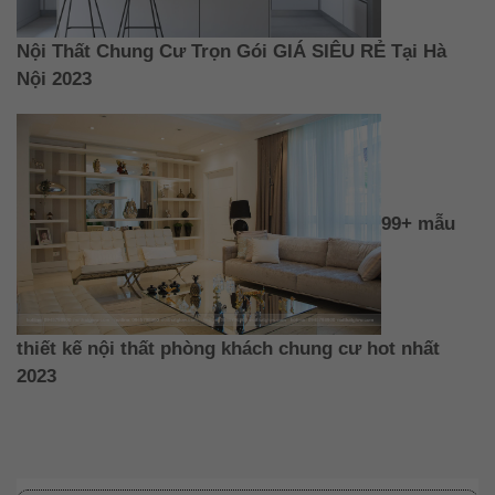
Nội Thất Chung Cư Trọn Gói GIÁ SIÊU RẺ Tại Hà
Nội 2023
99+ mẫu
thiết kế nội thất phòng khách chung cư hot nhất
2023