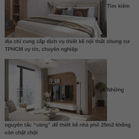
Tìm kiếm
địa chỉ cung cấp dịch vụ thiết kế nội thất chung cư
TPHCM uy tín, chuyên nghiệp
Những
nguyên tắc “vàng” để thiết kế nhà phố 25m2 không
còn chật chội