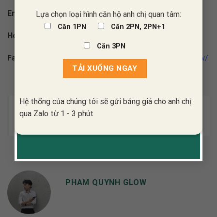
Email:
cskh.noithatglow@gmail.com
Lựa chọn loại hình căn hộ anh chị quan tâm:
Căn 1PN
Căn 2PN, 2PN+1
Hotline:
0947.172.255
Căn 3PN
Fanpage:
https://www.facebook.com/noithathiendaiGlow/
Hệ thống của chúng tôi sẽ gửi bảng giá cho anh chị
Xem Thêm:
Những lưu ý quan trọng để thiết kế nội
qua Zalo từ 1 - 3 phút
thất showroom giày không còn đơn điệu
PHAM QUYNH GLOW