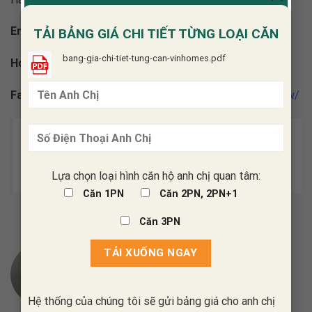
Email:
cskh.noithatglow@gmail.com
TẢI BẢNG GIÁ CHI TIẾT TỪNG LOẠI CĂN
bang-gia-chi-tiet-tung-can-vinhomes.pdf
Hotline:
0947.172.255
Fanpage:
https://www.facebook.com/noithathiendaiGlow/
Xem Thêm:
Top 3 phương án thiết kế nội thất
phòng khách nhà phố được ưa chuộng nhất hiện
nay
Lựa chọn loại hình căn hộ anh chị quan tâm:
Căn 1PN
Căn 2PN, 2PN+1
Căn 3PN
PHAM QUYNH GLOW
Hệ thống của chúng tôi sẽ gửi bảng giá cho anh chị