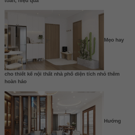
toàn, hiệu quả
Mẹo hay
cho thiết kế nội thất nhà phố diện tích nhỏ thêm
hoàn hảo
Hướng