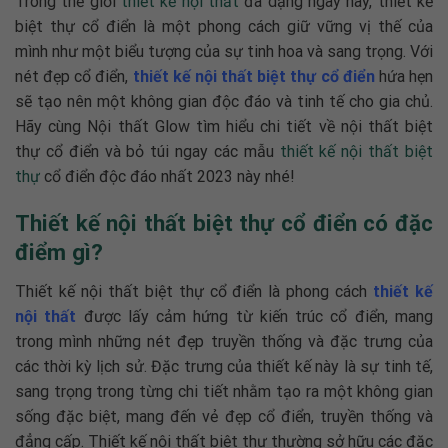
Trong thế giới
thiết kế nội thất
đa dạng ngày nay, thiết kế
biệt thự cổ điển là một phong cách giữ vững vị thế của
mình như một biểu tượng của sự tinh hoa và sang trọng. Với
nét đẹp cổ điển,
thiết kế nội thất biệt thự cổ điển
hứa hẹn
sẽ tạo nên một không gian độc đáo và tinh tế cho gia chủ.
Hãy cùng
Nội thất Glow
tìm hiểu chi tiết về nội thất biệt
thự cổ điển và bỏ túi ngay các mẫu
thiết kế nội thất biệt
thự
cổ điển
độc đáo nhất 2023 này nhé!
Thiết kế nội thất biệt thự cổ điển có đặc
điểm gì?
Thiết kế nội thất biệt thự cổ điển
là phong cách
thiết kế
nội thất
được lấy cảm hứng từ kiến trúc cổ điển, mang
trong mình những nét đẹp truyền thống và đặc trưng của
các thời kỳ lịch sử. Đặc trưng của thiết kế này là sự tinh tế,
sang trọng trong từng chi tiết nhằm tạo ra một không gian
sống đặc biệt, mang đến vẻ đẹp cổ điển, truyền thống và
đẳng cấp. Thiết kế nội thất biệt thự thường sở hữu các đặc