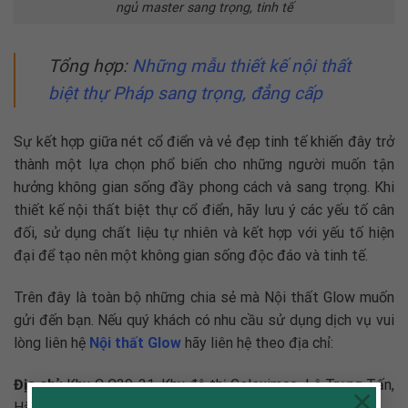
ngủ master sang trọng, tinh tế
Tổng hợp:
Những mẫu
thiết kế nội thất
biệt thự Pháp
sang trọng, đẳng cấp
Sự kết hợp giữa nét cổ điển và vẻ đẹp tinh tế khiến đây trở
thành một lựa chọn phổ biến cho những người muốn tận
hưởng không gian sống đầy phong cách và sang trọng. Khi
thiết kế nội thất biệt thự cổ điển
, hãy lưu ý các yếu tố cân
đối, sử dụng chất liệu tự nhiên và kết hợp với yếu tố hiện
đại để tạo nên một không gian sống độc đáo và tinh tế.
Trên đây là toàn bộ những chia sẻ mà Nội thất Glow muốn
gửi đến bạn. Nếu quý khách có nhu cầu sử dụng dịch vụ vui
lòng liên hệ
Nội thất Glow
hãy liên hệ theo địa chỉ:
Địa chỉ:
Khu C C39-31, Khu đô thị Geleximco, Lê Trọng Tấn,
×
Hà Đông, Hà Nội.