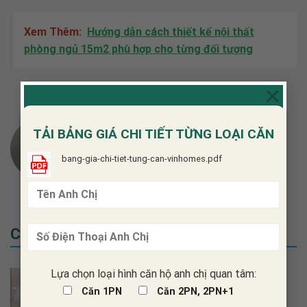
Xem Thêm:
Hướng dẫn cách thiết kế nội thất
phòng ngủ 15m2 phù hợp cho từng đối tượng
×
TẢI BẢNG GIÁ CHI TIẾT TỪNG LOẠI CĂN
PHAM QUYNH GLOW
bang-gia-chi-tiet-tung-can-vinhomes.pdf
Các Mẫu Ý Tưởng Thiết Kế
Lựa chọn loại hình căn hộ anh chị quan tâm:
Căn 1PN
Căn 2PN, 2PN+1