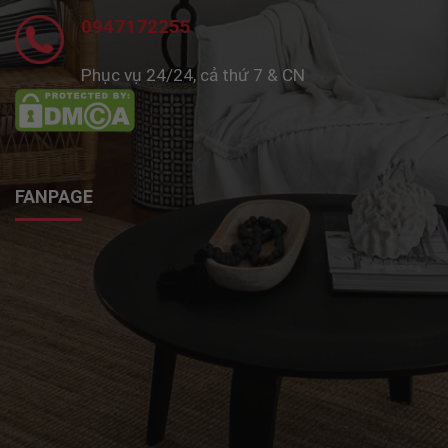
0947172255
Phục vụ 24/24, cả thứ 7 & CN
FANPAGE