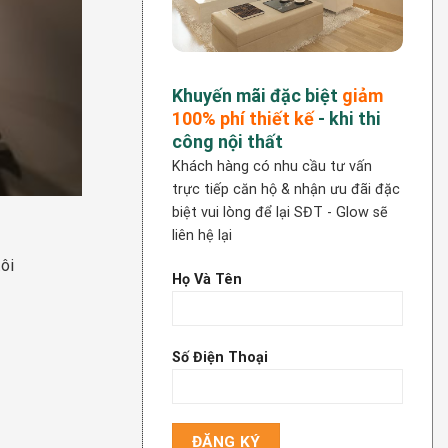
Khuyến mãi đặc biệt
giảm
100%
phí thiết kế
- khi thi
công nội thất
Khách hàng có nhu cầu tư vấn
trực tiếp căn hộ & nhận ưu đãi đặc
biệt vui lòng để lại SĐT - Glow sẽ
liên hệ lại
ôi
Họ Và Tên
Số Điện Thoại