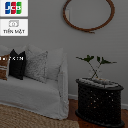
 thứ 7 & CN