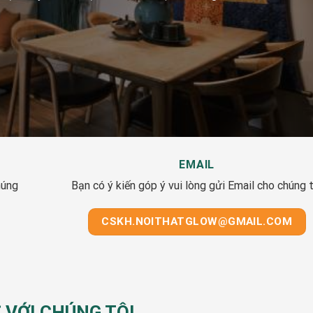
EMAIL
húng
Bạn có ý kiến góp ý vui lòng gửi Email cho chúng t
CSKH.NOITHATGLOW@GMAIL.COM
Ệ VỚI CHÚNG TÔI