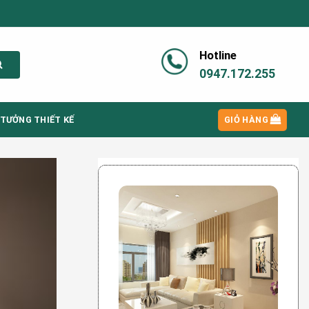
Hotline
0947.172.255
 TƯỞNG THIẾT KẾ
GIỎ HÀNG